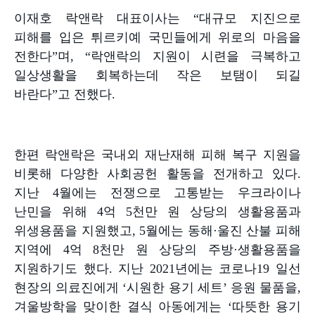
이재호 락앤락 대표이사는
“
대규모 지진으로
피해를 입은 튀르키예 국민들에게 위로의 마음을
전한다
”
며
, “
락앤락의 지원이 시련을 극복하고
일상생활을 회복하는데 작은 보탬이 되길
바란다
”
고 전했다
.
한편 락앤락은 국내외 재난재해 피해 복구 지원을
비롯해 다양한 사회공헌 활동을 전개하고 있다
.
지난
4
월에는 전쟁으로 고통받는 우크라이나
난민을 위해
4
억
5
천만 원 상당의 생활용품과
위생용품을 지원했고
, 5
월에는 동해
·
울진 산불 피해
지역에
4
억
8
천만 원 상당의 주방
·
생활용품을
지원하기도 했다
.
지난
2021
년에는 코로나
19
일선
현장의 의료진에게
‘
시원한 용기 세트
’
응원 물품을
,
겨울방학을 맞이한 결식 아동에게는
‘
따뜻한 용기