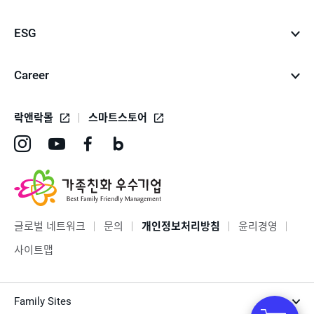
ESG
Career
락앤락몰
스마트스토어
인
유
페
네
스
튜
이
이
타
브
스
버
그
바
북
블
글로벌 네트워크
문의
개인정보처리방침
윤리경영
램
로
바
로
사이트맵
바
가
로
그
로
기
가
바
Family Sites
가
기
로