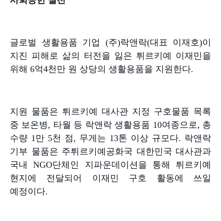
글로벌 생활용품 기업
(
주
)
락앤락
(
대표 이재호
)
이
지진 피해로 삶의 터전을 잃은 튀르키예 이재민을
위해
6
억
4
천만 원 상당의 생활용품을 지원한다
.
지원 물품은 튀르키예 대사관 지정 구호물품 목록
중 보온병
,
타월 등 락앤락 생활용품
10
여종으로
,
총
수량
1
만
5
천 점
,
무게는
13
톤 이상 규모다
.
락앤락
기부 물품은 주튀르키예공화국 대한민국 대사관과
국내
NGO
단체인 지파운데이션을 통해 튀르키예
현지에 전달되어 이재민 구호 활동에 쓰일
예정이다
.