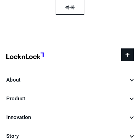
목록
LocknLock
back
to
top
About
Product
Innovation
Story