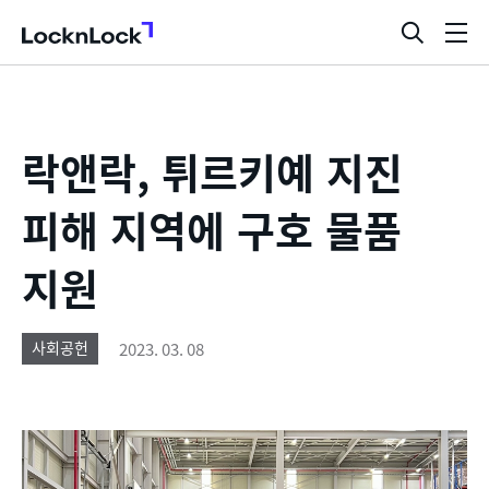
LocknLock
검
메
색
뉴
창
열
기
락앤락, 튀르키예 지진
피해 지역에 구호 물품
지원
2023. 03. 08
사회공헌