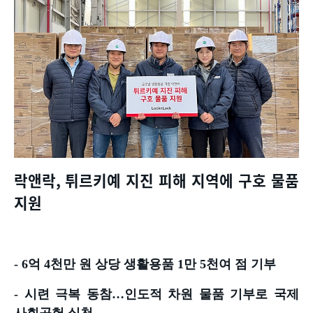
락앤락
,
튀르키예 지진 피해 지역에 구호 물품
지원
- 6
억
4
천만 원 상당 생활용품
1
만
5
천여 점 기부
-
시련 극복 동참
…
인도적 차원 물품 기부로 국제
사회공헌 실천