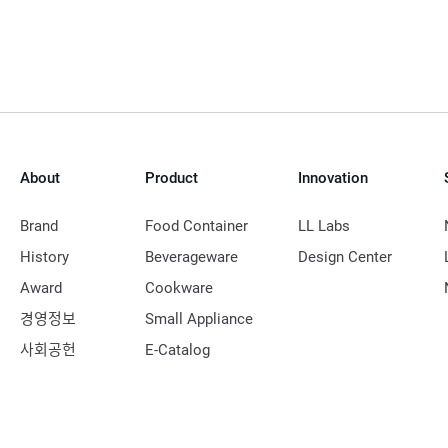
전
재
음
페
이
지
About
Product
Innovation
Brand
Food Container
LL Labs
History
Beverageware
Design Center
Award
Cookware
경영정보
Small Appliance
사회공헌
E-Catalog