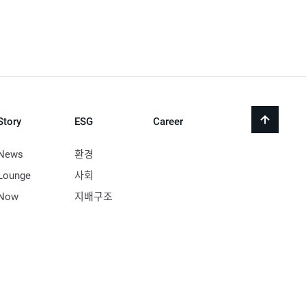
Story
ESG
Career
back
to
top
News
환경
Lounge
사회
Now
지배구조