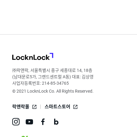
LocknLock
㈜락앤락, 서울특별시 중구 세종대로 14, 18층
(남대문로5가, 그랜드센트럴 A동) 대표: 김상영
사업자등록번호: 214-85-34765
© 2021 LocknLock Co. All Rights Reserved.
락앤락몰
스마트스토어
인
유
페
네
스
튜
이
이