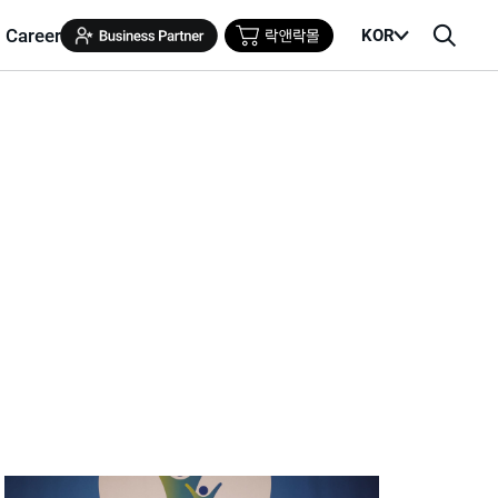
Career
KOR
메
검
뉴
색
열
창
기