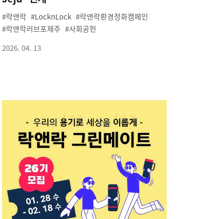
락앤락
LocknLock
락앤락환경정화캠페인
락앤락러브포제주
사회공헌
2026. 04. 13