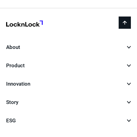
LocknLock
back
to
top
About
Product
Innovation
Story
ESG