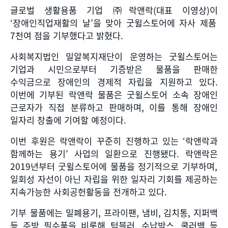
글로벌 생활용품 기업 ㈜락앤락
(
대표 이영상
)
이
‘
장애인직업재활의 날
’
을 맞아 굿윌스토어에 자사 제품
7
천여 점을 기부했다고 밝혔다
.
사회복지법인 밀알복지재단이 운영하는 굿윌스토어는
기업과 시민으로부터 기증받은 물품을 판매한
수익금으로 장애인의 경제적 자립을 지원하고 있다
.
이번에 기부된 락앤락 물품은 굿윌스토어 소속 장애인
근로자가 직접 분류하고 판매하며
,
이를 통해 장애인
일자리 창출에 기여할 예정이다
.
이번 후원은 락앤락이 꾸준히 진행하고 있는
‘
락앤락과
함께하는 용기
’
사업의 일환으로 진행됐다
.
락앤락은
2019
년부터 굿윌스토어에 물품을 정기적으로 기부하며
,
일회성 자선이 아닌 자립을 위한 일자리 기회를 제공하는
지속가능한 사회공헌활동을 전개하고 있다
.
기부 물품에는 밀폐용기
,
프라이팬
,
냄비
,
김치통
,
지퍼백
등 주방 필수품을 비롯해 텀블러
,
수납박스
,
쿨러백 등