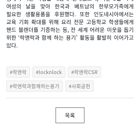
여성의 날을 맞아 한국과 베트남의 한부모가족에게
필요한 생활용품을 후원했다
.
또한 인도네시아에서는
교육 기회 확대를 위해 요리 전문 고등학교 학생들에게
핸드 블렌더를 기증하는 등
,
전 세계 어려운 이웃을 돕기
위한
‘
락앤락과 함께 하는 용기’ 활동을 활발히 이어가고
있다
.
락앤락
locknlock
락앤락CSR
락앤락과함께하는용기
사회공헌
목록