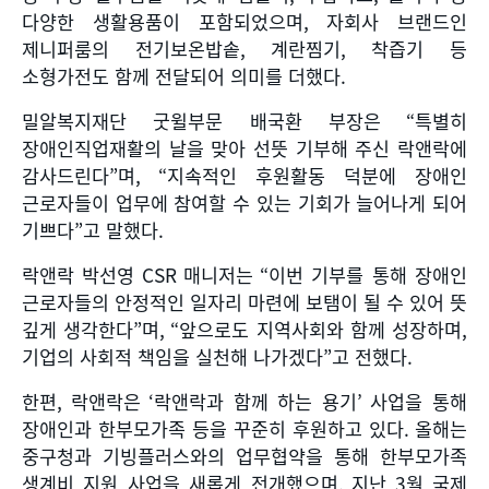
다양한 생활용품이 포함되었으며
,
자회사 브랜드인
제니퍼룸의 전기보온밥솥
,
계란찜기
,
착즙기 등
소형가전도 함께 전달되어 의미를 더했다
.
밀알복지재단 굿윌부문 배국환 부장은
“
특별히
장애인직업재활의 날을 맞아 선뜻 기부해 주신 락앤락에
감사드린다
”
며
, “
지속적인 후원활동 덕분에 장애인
근로자들이 업무에 참여할 수 있는 기회가 늘어나게 되어
기쁘다
”
고 말했다
.
락앤락 박선영
CSR
매니저는
“
이번 기부를 통해 장애인
근로자들의 안정적인 일자리 마련에 보탬이 될 수 있어 뜻
깊게 생각한다
”
며
, “
앞으로도 지역사회와 함께 성장하며
,
기업의 사회적 책임을 실천해 나가겠다
”
고 전했다
.
한편
,
락앤락은
‘
락앤락과 함께 하는 용기
’
사업을 통해
장애인과 한부모가족 등을 꾸준히 후원하고 있다
.
올해는
중구청과 기빙플러스와의 업무협약을 통해 한부모가족
생계비 지원 사업을 새롭게 전개했으며
,
지난
3
월 국제