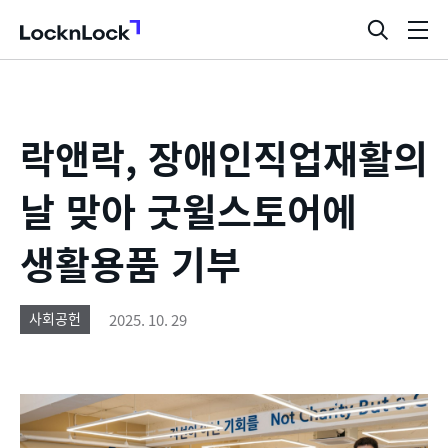
LocknLock
검
메
색
뉴
창
열
기
락앤락, 장애인직업재활의
날 맞아 굿윌스토어에
생활용품 기부
2025. 10. 29
사회공헌