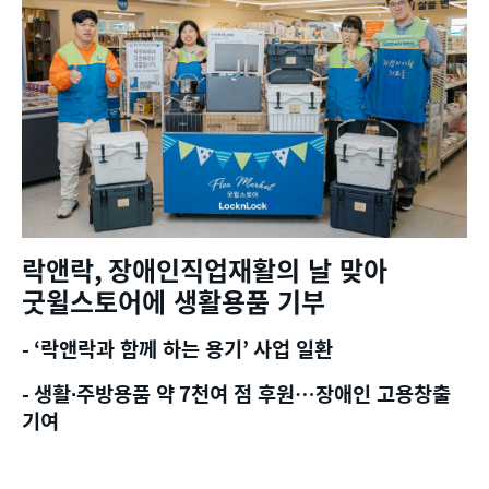
락앤락
,
장애인직업재활의 날 맞아
굿윌스토어에 생활용품 기부
- ‘
락앤락과 함께 하는 용기
’
사업 일환
-
생활
∙
주방용품 약
7
천여 점 후원
…
장애인 고용창출
기여