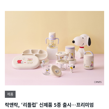
제품
락앤락, ‘리틀럽’ 신제품 5종 출시…프리미엄