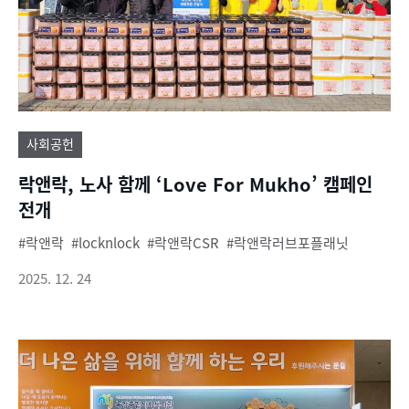
사회공헌
락앤락, 노사 함께 ‘Love For Mukho’ 캠페인
전개
락앤락
locknlock
락앤락CSR
락앤락러브포플래닛
2025. 12. 24