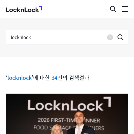
LocknLock
검
메
색
뉴
창
열
검
통
기
검
색
삭
어
합
제
색
검
‘
locknlock
’에 대한
34
건의 검색결과
색