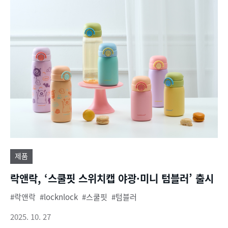
제품
락앤락, ‘스쿨핏 스위치캡 야광·미니 텀블러’ 출시
락앤락
locknlock
스쿨핏
텀블러
2025. 10. 27