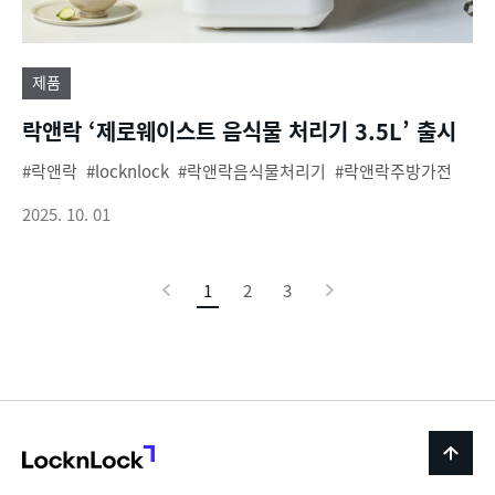
제품
락앤락 ‘제로웨이스트 음식물 처리기 3.5L’ 출시
락앤락
locknlock
락앤락음식물처리기
락앤락주방가전
2025. 10. 01
이
1
현
2
3
다
전
재
음
페
이
지
LocknLock
back
to