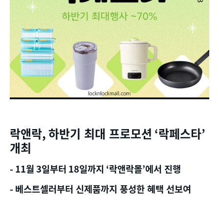
락앤락
,
하반기 최대 프로모션
‘
락페스타
’
개최
- 11
월
3
일부터
18
일까지
‘
락앤락몰
’
에서 진행
-
베스트셀러부터 신제품까지 풍성한 혜택 선보여