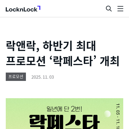
LocknLock
검
메
색
뉴
창
열
기
락앤락, 하반기 최대
프로모션 ‘락페스타’ 개최
2025. 11. 03
프로모션