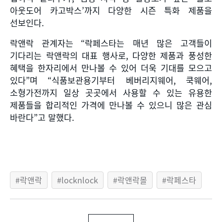
아웃도어 카고박스
’
까지 다양한 시즌 특화 제품을
선보인다
.
락앤락 관계자는
“
락페스타는 매년 많은 고객들이
기다리는 락앤락의 대표 행사로
,
다양한 제품과 풍성한
혜택을 한자리에서 만나볼 수 있어 더욱 기대를 모으고
있다
”
며
“
식품보관용기부터 베버리지웨어
,
쿡웨어
,
소형가전까지 일상 곳곳에서 사용할 수 있는 유용한
제품들을 합리적인 가격에 만나볼 수 있으니 많은 관심
바란다
”
고 말했다
.
락앤락
locknlock
락앤락몰
락페스타