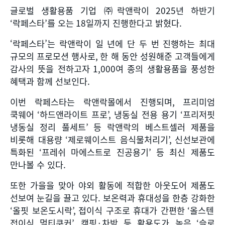
글로벌 생활용품 기업 ㈜락앤락이
2025
년 하반기
‘
락페스타
’
를 오는
18
일까지 진행한다고 밝혔다
.
‘락페스타’는 락앤락이 일 년에 단 두 번 진행하는 최대
규모의 프로모션 행사로
,
한 해 동안 성원해준 고객들에게
감사의 뜻을 전하고자
1,000
여 종의 생활용품을 풍성한
혜택과 함께 선보인다
.
이번 락페스타는 락앤락몰에서 진행되며
,
프리미엄
쿡웨어
‘
하드앤라이트 프로
’,
냉동실 전용 용기
‘
프리저핏
냉동실 정리 풀세트
’
등 락앤락의 베스트셀러 제품을
비롯해 대용량
‘
제로웨이스트 음식물처리기
’,
신선보관에
특화된
‘
프레쉬 마에스트로 진공용기
’
등 최신 제품도
만나볼 수 있다
.
또한 가을을 맞아 야외 활동에 적합한 아웃도어 제품도
선보여 눈길을 끌고 있다
.
보온력과 휴대성을 한층 강화한
‘
올핏 보온도시락
’,
접이식 구조로 휴대가 간편한
‘
올스텐
접이식 멀티쿠커
’,
캠핑
·
차박 등 활용도가 높은
‘
슬로