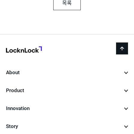
목록
LocknLock
back
to
top
About
Product
Innovation
Story