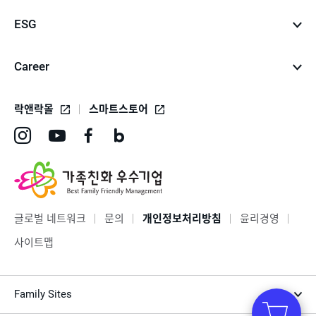
ESG
Career
락앤락몰
스마트스토어
인
유
페
네
스
튜
이
이
타
브
스
버
그
바
북
블
글로벌 네트워크
문의
개인정보처리방침
윤리경영
램
로
바
로
사이트맵
바
가
로
그
로
기
가
바
Family Sites
가
기
로