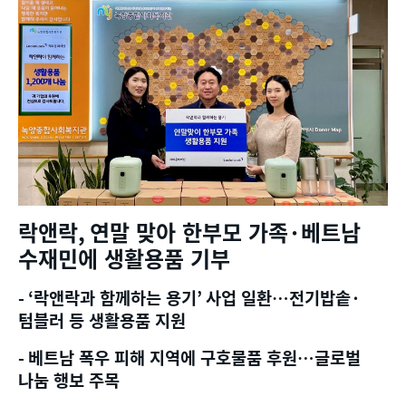
락앤락
,
연말 맞아 한부모 가족
·
베트남
수재민에 생활용품 기부
- ‘
락앤락과 함께하는 용기
’
사업 일환
…
전기밥솥
·
텀블러 등 생활용품 지원
-
베트남 폭우 피해 지역에 구호물품 후원
…
글로벌
나눔 행보 주목