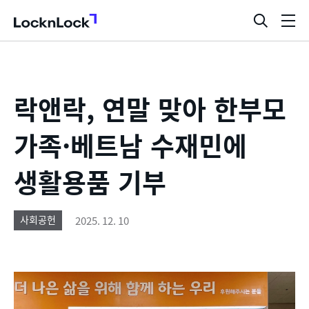
LocknLock
검
메
색
뉴
창
열
기
락앤락, 연말 맞아 한부모
가족·베트남 수재민에
생활용품 기부
2025. 12. 10
사회공헌