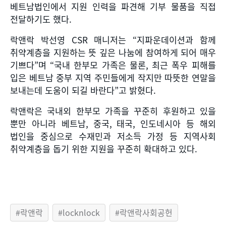
베트남법인에서 지원 인력을 파견해 기부 물품을 직접
전달하기도 했다
.
락앤락 박선영
CSR
매니저는
“
지파운데이션과 함께
취약계층을 지원하는 뜻 깊은 나눔에 참여하게 되어 매우
기쁘다
”
며
“
국내 한부모 가족은 물론
,
최근 폭우 피해를
입은 베트남 중부 지역 주민들에게 작지만 따뜻한 연말을
보내는데 도움이 되길 바란다
”
고 밝혔다
.
락앤락은 국내외 한부모 가족을 꾸준히 후원하고 있을
뿐만 아니라 베트남
,
중국
,
태국
,
인도네시아 등 해외
법인을 중심으로 수재민과 저소득 가정 등 지역사회
취약계층을 돕기 위한 지원을 꾸준히 확대하고 있다
.
락앤락
locknlock
락앤락사회공헌