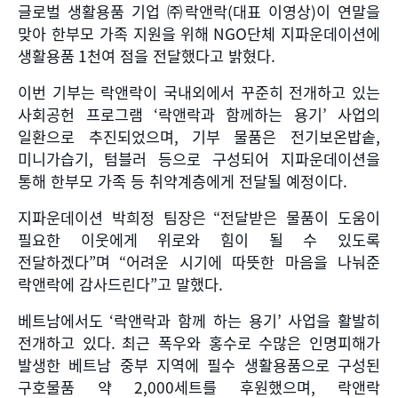
글로벌 생활용품 기업 ㈜락앤락
(
대표 이영상
)
이 연말을
맞아 한부모 가족 지원을 위해
NGO
단체 지파운데이션에
생활용품
1
천여 점을 전달했다고 밝혔다
.
이번 기부는 락앤락이 국내외에서 꾸준히 전개하고 있는
사회공헌 프로그램
‘
락앤락과 함께하는 용기
’
사업의
일환으로 추진되었으며
,
기부 물품은 전기보온밥솥
,
미니가습기
,
텀블러 등으로 구성되어 지파운데이션을
통해 한부모 가족 등 취약계층에게 전달될 예정이다
.
지파운데이션 박희정 팀장은
“
전달받은 물품이 도움이
필요한 이웃에게 위로와 힘이 될 수 있도록
전달하겠다
”
며
“
어려운 시기에 따뜻한 마음을 나눠준
락앤락에 감사드린다
”
고 말했다
.
베트남에서도
‘
락앤락과 함께 하는 용기
’
사업을 활발히
전개하고 있다
.
최근 폭우와 홍수로 수많은 인명피해가
발생한 베트남 중부 지역에 필수 생활용품으로 구성된
구호물품 약
2,000
세트를 후원했으며
,
락앤락