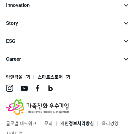
Innovation
Story
ESG
Career
락앤락몰
스마트스토어
인
유
페
네
스
튜
이
이
타
브
스
버
그
바
북
블
글로벌 네트워크
문의
개인정보처리방침
윤리경영
램
로
바
로
사이트맵