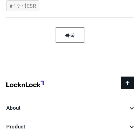
락앤락CSR
목록
LocknLock
back
to
top
About
Product